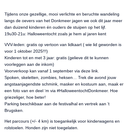
Tijdens onze gezellige, mooi verlichte en beruchte wandeling
langs de oevers van het Donkmeer jagen we ook dit jaar meer
dan duizend kinderen én ouders de stuipen op het lijf.
19u30-21u: Halloweentocht zoals je hem al jaren kent
VVV-leden: gratis op vertoon van lidkaart ( wie lid geworden is
voor 1 oktober 2025!!!)
Kinderen tot en met 3 jaar: gratis (gelieve dit te kunnen
voorleggen aan de inkom)
Voorverkoop kan vanaf 1 september via deze link.
Spoken, skeletten, zombies, heksen… Trek die avond jouw
angstaanjagendste schmink, masker en kostuum aan, maak er
een foto van en deel ‘m via #HalloweentochtDonkmeer. Hoe
griezeliger, hoe beter!
Parking beschikbaar aan de festivalhal en vertrek aan ‘t
Brugsken.
Het parcours (+/- 4 km) is toegankelijk voor kinderwagens en
rolstoelen. Honden zijn niet toegelaten.